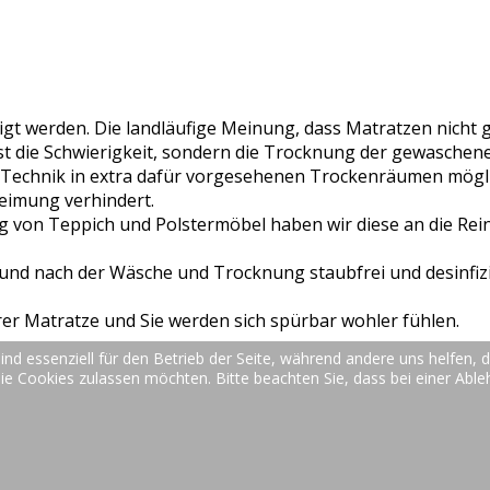
igt werden. Die landläufige Meinung, dass Matratzen nicht g
ist die Schwierigkeit, sondern die Trocknung der gewaschen
en Technik in extra dafür vorgesehenen Trockenräumen mögli
eimung verhindert.
g von Teppich und Polstermöbel haben wir diese an die Re
 und nach der Wäsche und Trocknung staubfrei und desinfizi
rer Matratze und Sie werden sich spürbar wohler fühlen.
ind essenziell für den Betrieb der Seite, während andere uns helfen,
die Cookies zulassen möchten. Bitte beachten Sie, dass bei einer Abl
raße 24b | 66877 Ramstein-Miesenbach | Telefon: +49 (0)
Webdesign Bodo Schmitt