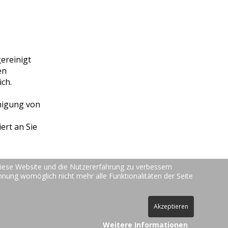
ereinigt
en
ch.
inigung von
ert an Sie
 diese Website und die Nutzererfahrung zu verbessern
ehnung womöglich nicht mehr alle Funktionalitäten der Seite
6371-50657 | Email: in
fo@teppichreinigung24.de
Akzeptieren
Weitere Informationen