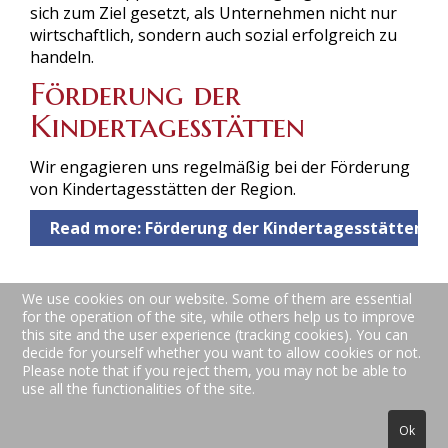
sich zum Ziel gesetzt, als Unternehmen nicht nur
wirtschaftlich, sondern auch sozial erfolgreich zu
handeln.
Förderung der
Kindertagesstätten
Wir engagieren uns regelmäßig bei der Förderung
von Kindertagesstätten der Region.
Read more: Förderung der Kindertagesstätten
We use cookies on our website. Some of them are essential
for the operation of the site, while others help us to improve
this site and the user experience (tracking cookies). You can
decide for yourself whether you want to allow cookies or not.
Please note that if you reject them, you may not be able to
use all the functionalities of the site.
Teppich- und Polsterreinigung | Spesbacher Straße
Ok
24b | 66877 Ramstein-Miesenbach | Telefon: +49